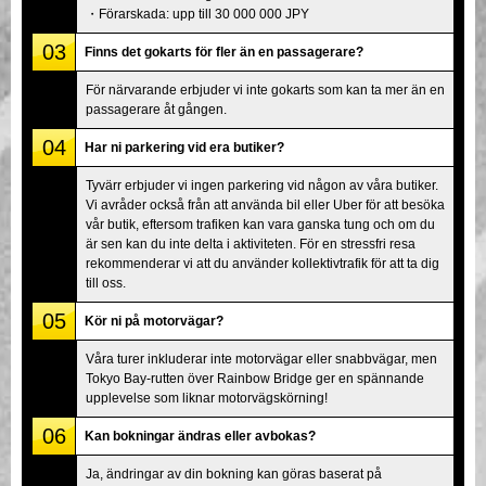
・Förarskada: upp till 30 000 000 JPY
03
Finns det gokarts för fler än en passagerare?
För närvarande erbjuder vi inte gokarts som kan ta mer än en
passagerare åt gången.
04
Har ni parkering vid era butiker?
Tyvärr erbjuder vi ingen parkering vid någon av våra butiker.
Vi avråder också från att använda bil eller Uber för att besöka
vår butik, eftersom trafiken kan vara ganska tung och om du
är sen kan du inte delta i aktiviteten. För en stressfri resa
rekommenderar vi att du använder kollektivtrafik för att ta dig
till oss.
05
Kör ni på motorvägar?
Våra turer inkluderar inte motorvägar eller snabbvägar, men
Tokyo Bay-rutten över Rainbow Bridge ger en spännande
upplevelse som liknar motorvägskörning!
06
Kan bokningar ändras eller avbokas?
Ja, ändringar av din bokning kan göras baserat på