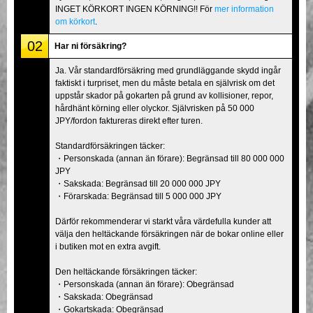
INGET KÖRKORT INGEN KÖRNING!! För
mer information
om körkort
.
02
Har ni försäkring?
Ja. Vår standardförsäkring med grundläggande skydd ingår
faktiskt i turpriset, men du måste betala en självrisk om det
uppstår skador på gokarten på grund av kollisioner, repor,
hårdhänt körning eller olyckor. Självrisken på 50 000
JPY/fordon faktureras direkt efter turen.
Standardförsäkringen täcker:
・Personskada (annan än förare): Begränsad till 80 000 000
JPY
・Sakskada: Begränsad till 20 000 000 JPY
・Förarskada: Begränsad till 5 000 000 JPY
Därför rekommenderar vi starkt våra värdefulla kunder att
välja den heltäckande försäkringen när de bokar online eller
i butiken mot en extra avgift.
Den heltäckande försäkringen täcker:
・Personskada (annan än förare): Obegränsad
・Sakskada: Obegränsad
・Gokartskada: Obegränsad