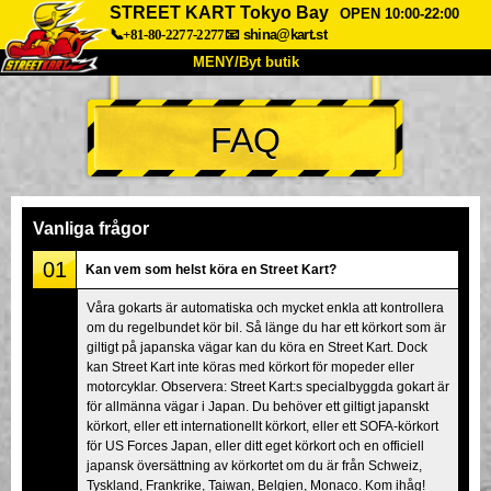
STREET KART Tokyo Bay
OPEN 10:00-22:00
📞+81-80-2277-2277
📧
shina@kart.st
MENY/Byt butik
HEM
FAQ
Om oss
Specifikationer
Pris
Hitta hit
Röster
FAQ
Företag
Boka
Vanliga frågor
Byt butik
01
Kan vem som helst köra en Street Kart?
Tokyo Shinagawa
Tokyo Akihabara#1
Våra gokarts är automatiska och mycket enkla att kontrollera
om du regelbundet kör bil. Så länge du har ett körkort som är
Tokyo Akihabara#2
Tokyo Shibuya
giltigt på japanska vägar kan du köra en Street Kart. Dock
Tokyo Shibuya Annex
Tokyo Bay
kan Street Kart inte köras med körkort för mopeder eller
motorcyklar. Observera: Street Kart:s specialbyggda gokart är
Tokyo Asakusa
Osaka
för allmänna vägar i Japan. Du behöver ett giltigt japanskt
körkort, eller ett internationellt körkort, eller ett SOFA-körkort
Okinawa
för US Forces Japan, eller ditt eget körkort och en officiell
japansk översättning av körkortet om du är från Schweiz,
Tyskland, Frankrike, Taiwan, Belgien, Monaco. Kom ihåg!