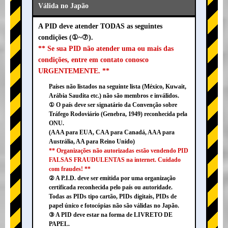
Válida no Japão
A PID deve atender TODAS as seguintes
condições (①~⑦).
** Se sua PID não atender uma ou mais das
condições, entre em contato conosco
URGENTEMENTE. **
Países não listados na seguinte lista (México, Kuwait,
Arábia Saudita etc.) não são membros e inválidos.
① O país deve ser signatário da Convenção sobre
Tráfego Rodoviário (Genebra, 1949) reconhecida pela
ONU.
(AAA para EUA, CAA para Canadá, AAA para
Austrália, AA para Reino Unido)
** Organizações não autorizadas estão vendendo PID
FALSAS FRAUDULENTAS na internet. Cuidado
com fraudes! **
② A P.I.D. deve ser emitida por uma organização
certificada reconhecida pelo país ou autoridade.
Todas as PIDs tipo cartão, PIDs digitais, PIDs de
papel único e fotocópias não são válidas no Japão.
③ A PID deve estar na forma de LIVRETO DE
PAPEL.