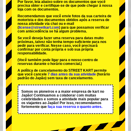
Por favor, leia abaixo sobre os documentos que você
precisa obter e certifique-se de que pode chegar à nossa
loja com os documentos.
Recomendamos que você envie fotos da sua carteira de
motorista e dos documentos obtidos após a reserva de
nossa atividade via chat ou e-mail
(
license@streetkart.com
) para que possamos verificar
com antecedência se há algum problema.
Se você deseja fazer uma reserva para datas muito
próximas, talvez não tenha tempo suficiente para nos
pedir para verificar. Nesse caso, você precisará
confirmar por conta própria e sob sua própria
responsabilidade.
(Você também pode ligar para o nosso centro de
reservas durante o horário comercial.)
A política de cancelamento do STREET KART permite
que você cancele
7 dias antes da sua atividade
(horário
padrão do Japão) sem taxa de cancelamento.
Somos os
pioneiros
e a
maior empresa de kart
no
Japão! Continuamos a colaborar com
muitas
celebridades
e somos a
atividade mais popular
para
os viajantes ao Japão! Por isso, recomendamos
fortemente que
faça sua reserva o quanto antes.