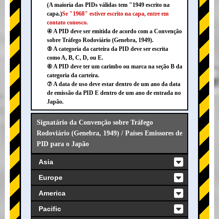
(A maioria das PIDs válidas tem "1949 escrito na
capa.)
Se "1968" estiver escrito na capa, entre em
contato conosco.
④ A PID deve ser emitida de acordo com a Convenção
sobre Tráfego Rodoviário (Genebra, 1949).
⑤ A categoria da carteira da PID deve ser escrita
como A, B, C, D, ou E.
⑥ A PID deve ter um carimbo ou marca na seção B da
categoria da carteira.
⑦ A data de uso deve estar dentro de um ano da data
de emissão da PID E dentro de um ano de entrada no
Japão.
Signatário da Convenção sobre Tráfego
Rodoviário (Genebra, 1949) / Países Emissores de
PID para o Japão
Asia
Europe
America
Pacific