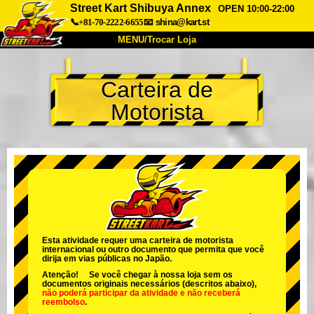
Street Kart Shibuya Annex
OPEN 10:00-22:00
📞+81-70-2222-6655
📧
shina@kart.st
MENU/Trocar Loja
INÍCIO
Carteira de
Sobre
Especificações
Preços
Motorista
Acesso
Opiniões
FAQ
Empresa
Reserva
Trocar Loja
Tokyo Shinagawa
Tokyo Akihabara#1
Tokyo Akihabara#2
Tokyo Shibuya
Tokyo Shibuya Annex
Tokyo Bay
Esta atividade requer uma carteira de motorista
internacional ou outro documento que permita que você
Tokyo Asakusa
Osaka
dirija em vias públicas no Japão.
Atenção! Se você chegar à nossa loja sem os
Okinawa
documentos originais necessários (descritos abaixo),
não poderá participar da atividade
e
não receberá
reembolso
.