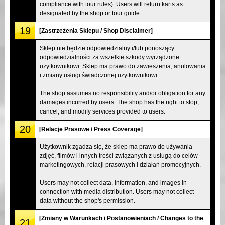
compliance with tour rules). Users will return karts as
designated by the shop or tour guide.
19
[Zastrzeżenia Sklepu / Shop Disclaimer]
Sklep nie będzie odpowiedzialny i/lub ponoszący
odpowiedzialności za wszelkie szkody wyrządzone
użytkownikowi. Sklep ma prawo do zawieszenia, anulowania
i zmiany usługi świadczonej użytkownikowi.
The shop assumes no responsibility and/or obligation for any
damages incurred by users. The shop has the right to stop,
cancel, and modify services provided to users.
20
[Relacje Prasowe / Press Coverage]
Użytkownik zgadza się, że sklep ma prawo do używania
zdjęć, filmów i innych treści związanych z usługą do celów
marketingowych, relacji prasowych i działań promocyjnych.
Users may not collect data, information, and images in
connection with media distribution. Users may not collect
data without the shop's permission.
[Zmiany w Warunkach i Postanowieniach / Changes to the
21