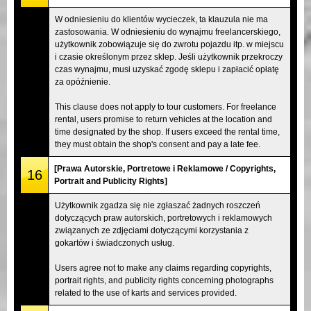
W odniesieniu do klientów wycieczek, ta klauzula nie ma
zastosowania. W odniesieniu do wynajmu freelancerskiego,
użytkownik zobowiązuje się do zwrotu pojazdu itp. w miejscu
i czasie określonym przez sklep. Jeśli użytkownik przekroczy
czas wynajmu, musi uzyskać zgodę sklepu i zapłacić opłatę
za opóźnienie.
This clause does not apply to tour customers. For freelance
rental, users promise to return vehicles at the location and
time designated by the shop. If users exceed the rental time,
they must obtain the shop's consent and pay a late fee.
[Prawa Autorskie, Portretowe i Reklamowe / Copyrights,
16
Portrait and Publicity Rights]
Użytkownik zgadza się nie zgłaszać żadnych roszczeń
dotyczących praw autorskich, portretowych i reklamowych
związanych ze zdjęciami dotyczącymi korzystania z
gokartów i świadczonych usług.
Users agree not to make any claims regarding copyrights,
portrait rights, and publicity rights concerning photographs
related to the use of karts and services provided.