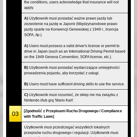
the conditions, users acknowledge that insurance will not
apply.
A)
Użytkownik musi posiadać ważne prawo jazdy lub
zezwolenie na jazdę w Japonii (Międzynarodowe prawo
jazdy oparte na Konwencji Genewskiej z 1949 r., licencja
SOFA, itp.).
A)
Users must possess a valid driver's license or permit to
drive in Japan (such as an International Driving Permit based
on the 1949 Geneva Convention, SOFA license, etc.).
B)
Użytkownik musi posiadać wystarczające umiejętności
prowadzenia pojazdu, aby korzystać z usługi.
B)
Users must have sufficient driving skills to use the service.
C)
Użytkownik musi rozumieć, że sklep nie ma związku z
Nintendo i/lub grą 'Mario Kart'.
[Zgodność z Przepisami Ruchu Drogowego / Compliance
03
with Traffic Laws]
Użytkownik musi przestrzegać wszystkich lokalnych
przepisów ruchu drogowego i regulacji. Użytkownik musi