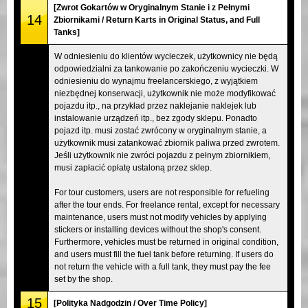
[Zwrot Gokartów w Oryginalnym Stanie i z Pełnymi
14
Zbiornikami / Return Karts in Original Status, and Full
Tanks]
W odniesieniu do klientów wycieczek, użytkownicy nie będą
odpowiedzialni za tankowanie po zakończeniu wycieczki. W
odniesieniu do wynajmu freelancerskiego, z wyjątkiem
niezbędnej konserwacji, użytkownik nie może modyfikować
pojazdu itp., na przykład przez naklejanie naklejek lub
instalowanie urządzeń itp., bez zgody sklepu. Ponadto
pojazd itp. musi zostać zwrócony w oryginalnym stanie, a
użytkownik musi zatankować zbiornik paliwa przed zwrotem.
Jeśli użytkownik nie zwróci pojazdu z pełnym zbiornikiem,
musi zapłacić opłatę ustaloną przez sklep.
For tour customers, users are not responsible for refueling
after the tour ends. For freelance rental, except for necessary
maintenance, users must not modify vehicles by applying
stickers or installing devices without the shop's consent.
Furthermore, vehicles must be returned in original condition,
and users must fill the fuel tank before returning. If users do
not return the vehicle with a full tank, they must pay the fee
set by the shop.
15
[Polityka Nadgodzin / Over Time Policy]