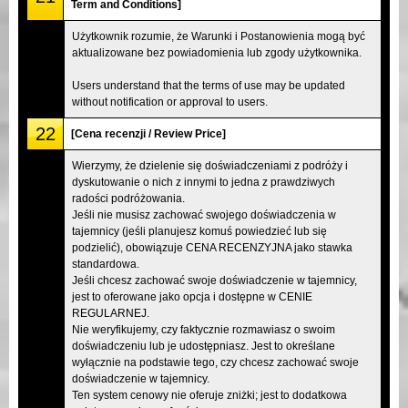
Term and Conditions]
Użytkownik rozumie, że Warunki i Postanowienia mogą być
aktualizowane bez powiadomienia lub zgody użytkownika.
Users understand that the terms of use may be updated
without notification or approval to users.
22
[Cena recenzji / Review Price]
Wierzymy, że dzielenie się doświadczeniami z podróży i
dyskutowanie o nich z innymi to jedna z prawdziwych
radości podróżowania.
Jeśli nie musisz zachować swojego doświadczenia w
tajemnicy (jeśli planujesz komuś powiedzieć lub się
podzielić), obowiązuje CENA RECENZYJNA jako stawka
standardowa.
Jeśli chcesz zachować swoje doświadczenie w tajemnicy,
jest to oferowane jako opcja i dostępne w CENIE
REGULARNEJ.
Nie weryfikujemy, czy faktycznie rozmawiasz o swoim
doświadczeniu lub je udostępniasz. Jest to określane
wyłącznie na podstawie tego, czy chcesz zachować swoje
doświadczenie w tajemnicy.
Ten system cenowy nie oferuje zniżki; jest to dodatkowa