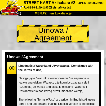
STREET KART Akihabara #2
OPEN 10:00-22:00
📞+81-80-1199-1199
📧
shina@kart.st
MENU/Zmień Lokalizację
TOP
Umowa /
O nas
Specyfikacja
Cena
Agreement
Dojazd
Opinie
FAQ
Firma
Rezerwacja
Zmień Lokalizację
Umowa / Agreement
Tokyo Shinagawa
Tokyo Akihabara#1
[Zgodność z Warunkami Użytkowania / Compliance with
00
the Terms of Use]
Tokyo Akihabara#2
Tokyo Shibuya
Następujące "Warunki i Postanowienia" są napisane w
Tokyo Shibuya Annex
Tokyo Bay
języku angielskim. Wszyscy użytkownicy zgadzają się i
rozumieją, że wersja angielska to oficjalne "Warunki i
Tokyo Asakusa
Osaka
Postanowienia nad każdą przetłumaczoną wersją.
Okinawa
The following "Terms of Use" are written in English. All users
agree and understand that the English version is the official