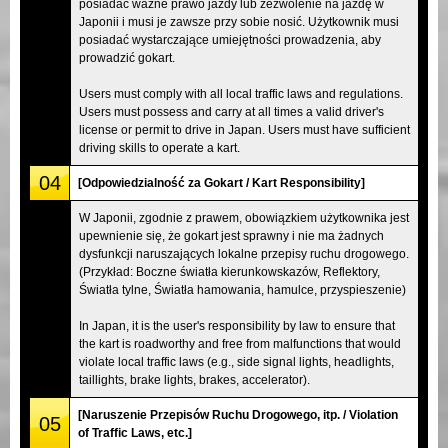
posiadać ważne prawo jazdy lub zezwolenie na jazdę w
Japonii i musi je zawsze przy sobie nosić. Użytkownik musi
posiadać wystarczające umiejętności prowadzenia, aby
prowadzić gokart.
Users must comply with all local traffic laws and regulations.
Users must possess and carry at all times a valid driver's
license or permit to drive in Japan. Users must have sufficient
driving skills to operate a kart.
04
[Odpowiedzialność za Gokart / Kart Responsibility]
W Japonii, zgodnie z prawem, obowiązkiem użytkownika jest
upewnienie się, że gokart jest sprawny i nie ma żadnych
dysfunkcji naruszających lokalne przepisy ruchu drogowego.
(Przykład: Boczne światła kierunkowskazów, Reflektory,
Światła tylne, Światła hamowania, hamulce, przyspieszenie)
In Japan, it is the user's responsibility by law to ensure that
the kart is roadworthy and free from malfunctions that would
violate local traffic laws (e.g., side signal lights, headlights,
taillights, brake lights, brakes, accelerator).
[Naruszenie Przepisów Ruchu Drogowego, itp. / Violation
05
of Traffic Laws, etc.]