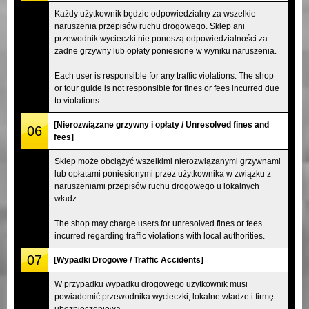
Każdy użytkownik będzie odpowiedzialny za wszelkie
naruszenia przepisów ruchu drogowego. Sklep ani
przewodnik wycieczki nie ponoszą odpowiedzialności za
żadne grzywny lub opłaty poniesione w wyniku naruszenia.
Each user is responsible for any traffic violations. The shop
or tour guide is not responsible for fines or fees incurred due
to violations.
[Nierozwiązane grzywny i opłaty / Unresolved fines and
06
fees]
Sklep może obciążyć wszelkimi nierozwiązanymi grzywnami
lub opłatami poniesionymi przez użytkownika w związku z
naruszeniami przepisów ruchu drogowego u lokalnych
władz.
The shop may charge users for unresolved fines or fees
incurred regarding traffic violations with local authorities.
07
[Wypadki Drogowe / Traffic Accidents]
W przypadku wypadku drogowego użytkownik musi
powiadomić przewodnika wycieczki, lokalne władze i firmę
ubezpieczeniową.