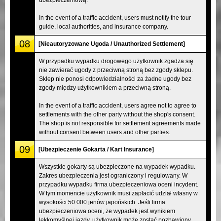
In the event of a traffic accident, users must notify the tour
guide, local authorities, and insurance company.
08
[Nieautoryzowane Ugoda / Unauthorized Settlement]
W przypadku wypadku drogowego użytkownik zgadza się
nie zawierać ugody z przeciwną stroną bez zgody sklepu.
Sklep nie ponosi odpowiedzialności za żadne ugody bez
zgody między użytkownikiem a przeciwną stroną.
In the event of a traffic accident, users agree not to agree to
settlements with the other party without the shop's consent.
The shop is not responsible for settlement agreements made
without consent between users and other parties.
09
[Ubezpieczenie Gokarta / Kart Insurance]
Wszystkie gokarty są ubezpieczone na wypadek wypadku.
Zakres ubezpieczenia jest ograniczony i regulowany. W
przypadku wypadku firma ubezpieczeniowa oceni incydent.
W tym momencie użytkownik musi zapłacić udział własny w
wysokości 50 000 jenów japońskich. Jeśli firma
ubezpieczeniowa oceni, że wypadek jest wynikiem
lekkomyślnej jazdy, użytkownik może zostać pozbawiony