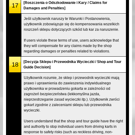
[Roszczenia o Odszkodowanie i Kary / Claims for
17
Damages and Penalties]
Jeśli użytkownik naruszy te Warunki i Postanowienia,
użytkownik zobowiązuje się do kompensowania wszelkich
roszczeń sklepu dotyczących szkód lub kar za naruszenie.
If users violate these terms of use, users acknowledge that
they will compensate for any claims made by the shop
regarding damages or penalties related to violations.
[Decyzja Sklepu i Przewodnika Wycieczki / Shop and Tour
18
Guide Decision]
Użytkownik rozumie, że sklep i przewodnik wycieczki mają
prawo i uprawnienia do zawieszenia indywidualnego
użytkownika w prowadzeniu gokarta w zależności od
zagrożeń bezpieczeństwa (lekkomyślna jazda,
nieprzestrzeganie zasad wycieczki itp.). Użytkownik zwróci
gokart zgodnie z zaleceniami sklepu lub przewodnika
wycieczki.
Users understand that the shop and tour guide have the right
and authority to stop individual users from driving karts in
response to safety risks (such as reckless driving, non-