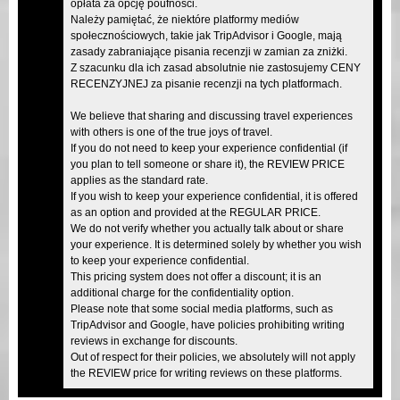
opłata za opcję poufności.
Należy pamiętać, że niektóre platformy mediów
społecznościowych, takie jak TripAdvisor i Google, mają
zasady zabraniające pisania recenzji w zamian za zniżki.
Z szacunku dla ich zasad absolutnie nie zastosujemy CENY
RECENZYJNEJ za pisanie recenzji na tych platformach.
We believe that sharing and discussing travel experiences
with others is one of the true joys of travel.
If you do not need to keep your experience confidential (if
you plan to tell someone or share it), the REVIEW PRICE
applies as the standard rate.
If you wish to keep your experience confidential, it is offered
as an option and provided at the REGULAR PRICE.
We do not verify whether you actually talk about or share
your experience. It is determined solely by whether you wish
to keep your experience confidential.
This pricing system does not offer a discount; it is an
additional charge for the confidentiality option.
Please note that some social media platforms, such as
TripAdvisor and Google, have policies prohibiting writing
reviews in exchange for discounts.
Out of respect for their policies, we absolutely will not apply
the REVIEW price for writing reviews on these platforms.