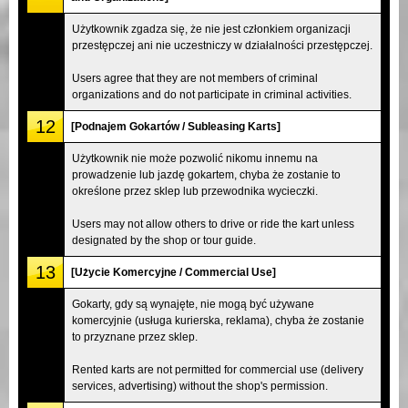
Użytkownik zgadza się, że nie jest członkiem organizacji
przestępczej ani nie uczestniczy w działalności przestępczej.
Users agree that they are not members of criminal
organizations and do not participate in criminal activities.
12
[Podnajem Gokartów / Subleasing Karts]
Użytkownik nie może pozwolić nikomu innemu na
prowadzenie lub jazdę gokartem, chyba że zostanie to
określone przez sklep lub przewodnika wycieczki.
Users may not allow others to drive or ride the kart unless
designated by the shop or tour guide.
13
[Użycie Komercyjne / Commercial Use]
Gokarty, gdy są wynajęte, nie mogą być używane
komercyjnie (usługa kurierska, reklama), chyba że zostanie
to przyznane przez sklep.
Rented karts are not permitted for commercial use (delivery
services, advertising) without the shop's permission.