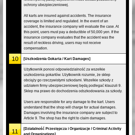
ochrony ubezpieczeniowej.
All karts are insured against accidents. The insurance
coverage is limited and regulated. In the event of an
accident, the insurance company will evaluate the case. At
this point, users must pay a deductible of 50,000 yen. If the
insurance company evaluates that the accident was the
result of reckless driving, users may not receive
compensation.
10
[Uszkodzenia Gokarta / Kart Damages]
Użytkownik ponosi odpowiedzialność za wszelkie
uszkodzenia gokartów. Użytkownik rozumie, że sklep
obciąży go rzeczywistymi szkodami. Wszelkie szkody z
udziałem firmy ubezpieczeniowej będą podlegać klauzuli 9.
Sklep ma prawo do dochodzenia odszkodowania za szkody.
Users are responsible for any damage to the kart. Users
understand that the shop will charge for actual damages.
Damages involving the insurance company are subject to
Article 9. The shop has the right to claim damages.
[Działalność Przestępcza i Organizacje / Criminal Activity
11
and Organizations]